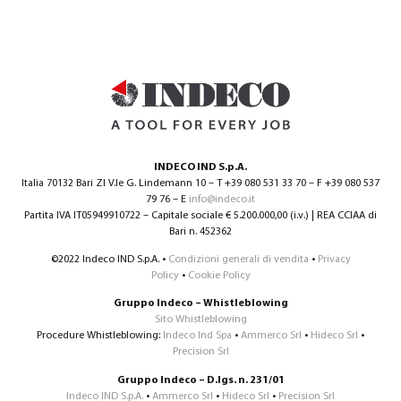
INDECO IND S.p.A.
Italia 70132 Bari ZI V.le G. Lindemann 10 – T +39 080 531 33 70 – F +39 080 537
79 76 – E
info@indeco.it
Partita IVA IT05949910722 – Capitale sociale € 5.200.000,00 (i.v.) | REA CCIAA di
Bari n. 452362
©2022 Indeco IND S.p.A. •
Condizioni generali di vendita
•
Privacy
Policy
•
Cookie Policy
Gruppo Indeco – Whistleblowing
Sito Whistleblowing
Procedure Whistleblowing:
Indeco Ind Spa
•
Ammerco Srl
•
Hideco Srl
•
Precision Srl
Gruppo Indeco – D.lgs. n. 231/01
Indeco IND S.p.A.
•
Ammerco Srl
•
Hideco Srl
•
Precision Srl