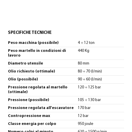
SPECIFICHE TECNICHE
Peso macchina (possibile)
4 ÷ 12 ton
Peso martello in condizioni di
440 Kg
lavoro
Diametro utensile
80 mm
Olio richiesto (ottimale)
80 ÷ 70 (l/min)
Olio (possibile)
90 ÷ 60 (l/min)
Pressione regolata al martello
120 ÷ 125 bar
(ottimale)
Pressione (possibile)
105 ÷ 130 bar
Pressione regolata all'escavatore
170 bar
Contropressione max
12 bar
Classe energia per colpo
950 joule
Numero colpi al minuto
620 ÷ 1500 n/min