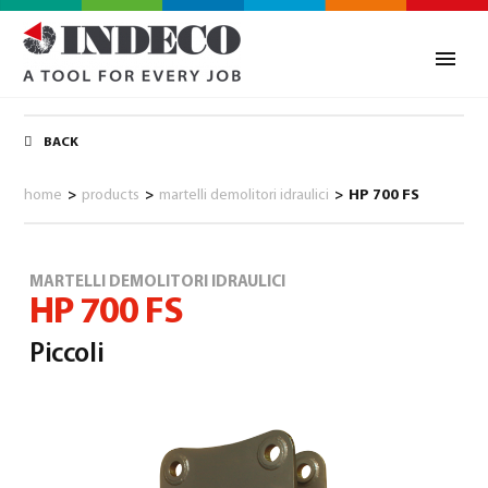
BACK
home
>
products
>
martelli demolitori idraulici
>
HP 700 FS
MARTELLI DEMOLITORI IDRAULICI
HP 700 FS
Piccoli
0