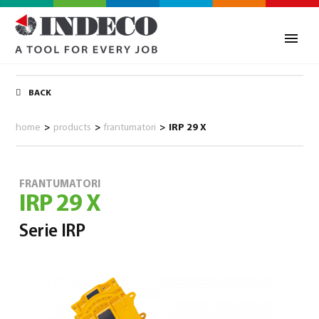
BACK
home
>
products
>
frantumatori
>
IRP 29 X
FRANTUMATORI
IRP 29 X
Serie IRP
0