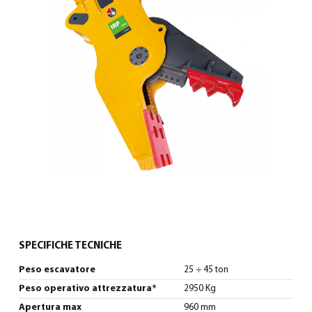
Italiano
(
Italiano
)
SPECIFICHE TECNICHE
Peso escavatore
25 ÷ 45 ton
Peso operativo attrezzatura*
2950 Kg
Apertura max
960 mm