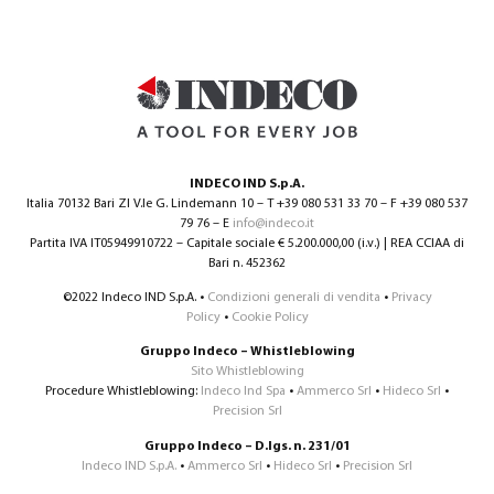
INDECO IND S.p.A.
Italia 70132 Bari ZI V.le G. Lindemann 10 – T +39 080 531 33 70 – F +39 080 537
79 76 – E
info@indeco.it
Partita IVA IT05949910722 – Capitale sociale € 5.200.000,00 (i.v.) | REA CCIAA di
Bari n. 452362
©2022 Indeco IND S.p.A. •
Condizioni generali di vendita
•
Privacy
Policy
•
Cookie Policy
Gruppo Indeco – Whistleblowing
Sito Whistleblowing
Procedure Whistleblowing:
Indeco Ind Spa
•
Ammerco Srl
•
Hideco Srl
•
Precision Srl
Gruppo Indeco – D.lgs. n. 231/01
Indeco IND S.p.A.
•
Ammerco Srl
•
Hideco Srl
•
Precision Srl