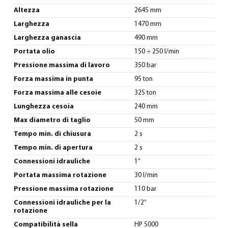
Altezza
2645 mm
Larghezza
1470 mm
Larghezza ganascia
490 mm
Portata olio
150 ÷ 250 l/min
Pressione massima di lavoro
350 bar
Forza massima in punta
95 ton
Forza massima alle cesoie
325 ton
Lunghezza cesoia
240 mm
Max diametro di taglio
50 mm
Tempo min. di chiusura
2 s
Tempo min. di apertura
2 s
Connessioni idrauliche
1”
Portata massima rotazione
30 l/min
Pressione massima rotazione
110 bar
Connessioni idrauliche per la
1/2”
rotazione
Compatibilità sella
HP 5000