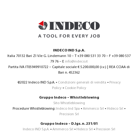
INDECO IND S.p.A.
Italia 70132 Bari ZI V.le G. Lindemann 10 – T +39 080 531 33 70 – F +39 080 537
79 76 – E
info@indeco.it
Partita IVA IT05949910722 – Capitale sociale € 5.200.000,00 (i.v.) | REA CCIAA di
Bari n. 452362
©2022 Indeco IND S.p.A. •
Condizioni generali di vendita
•
Privacy
Policy
•
Cookie Policy
Gruppo Indeco – Whistleblowing
Sito Whistleblowing
Procedure Whistleblowing:
Indeco Ind Spa
•
Ammerco Srl
•
Hideco Srl
•
Precision Srl
Gruppo Indeco – D.lgs. n. 231/01
Indeco IND S.p.A.
•
Ammerco Srl
•
Hideco Srl
•
Precision Srl