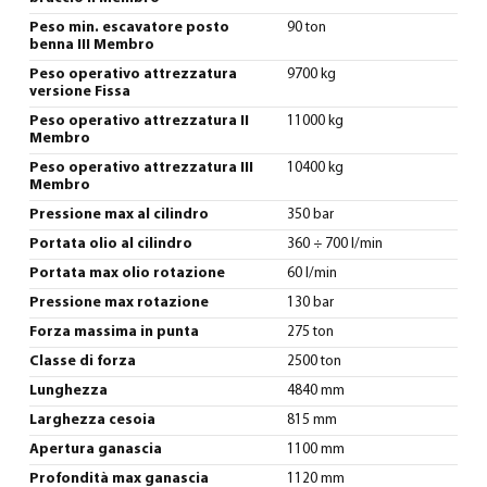
Peso min. escavatore posto
90 ton
benna III Membro
Peso operativo attrezzatura
9700 kg
versione Fissa
Peso operativo attrezzatura II
11000 kg
Membro
Peso operativo attrezzatura III
10400 kg
Membro
Pressione max al cilindro
350 bar
Portata olio al cilindro
360 ÷ 700 l/min
Portata max olio rotazione
60 l/min
Pressione max rotazione
130 bar
Forza massima in punta
275 ton
Classe di forza
2500 ton
Lunghezza
4840 mm
Larghezza cesoia
815 mm
Apertura ganascia
1100 mm
Profondità max ganascia
1120 mm