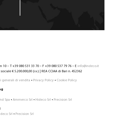
nn 10 – T +39 080 531 33 70 – F +39 080 537 79 76 – E
info@indeco.it
sociale € 5.200.000,00 (i.v.) | REA CCIAA di Bari n. 452362
 generali di vendita
•
Privacy Policy
•
Cookie Policy
ng
Ind Spa
•
Ammerco Srl
•
Hideco Srl
•
Precision Srl
1
ideco Srl
•
Precision Srl