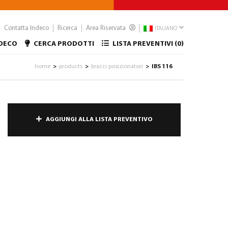
Contatta Indeco
Ricerca
Area Riservata
ITALIANO
NDECO
CERCA PRODOTTI
LISTA PREVENTIVI (
0
)
home
products
bracci posizionatori
IBS 116
>
>
>
AGGIUNGI ALLA LISTA PREVENTIVO