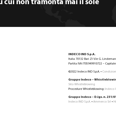
 cui non tramonta mai il sole
INDECO IND S.p.A.
Italia 70132 Bari ZI V.le G. Lindema
Partita IVA IT05949910722 – Capitale 
©2022 Indeco IND S.p.A. •
Condizioni
Gruppo Indeco – Whistleblowi
Sito Whistleblowing
Procedure Whistleblowing:
Indeco 
Gruppo Indeco – D.lgs. n. 231/0
Indeco IND S.p.A.
•
Ammerco Srl
•
H