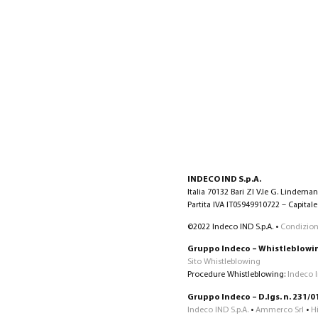
INDECO IND S.p.A.
Italia 70132 Bari ZI V.le G. Lindema
Partita IVA IT05949910722 – Capitale 
©2022 Indeco IND S.p.A. •
Condizioni
Gruppo Indeco – Whistleblowi
Sito Whistleblowing
Procedure Whistleblowing:
Indeco 
Gruppo Indeco – D.lgs. n. 231/0
Indeco IND S.p.A.
•
Ammerco Srl
•
H