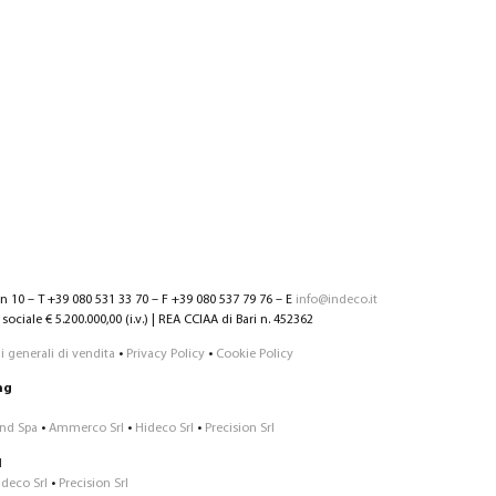
nn 10 – T +39 080 531 33 70 – F +39 080 537 79 76 – E
info@indeco.it
sociale € 5.200.000,00 (i.v.) | REA CCIAA di Bari n. 452362
 generali di vendita
•
Privacy Policy
•
Cookie Policy
ng
Ind Spa
•
Ammerco Srl
•
Hideco Srl
•
Precision Srl
1
ideco Srl
•
Precision Srl