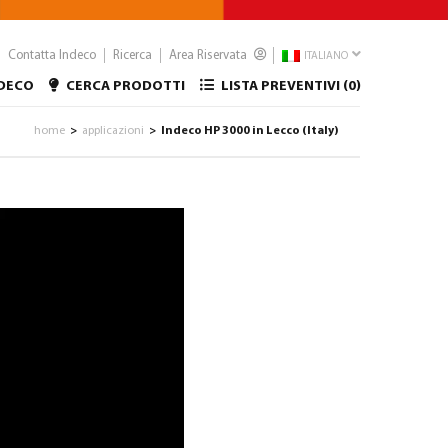
Contatta Indeco
Ricerca
Area Riservata
ITALIANO
NDECO
CERCA PRODOTTI
LISTA PREVENTIVI (
0
)
home
applicazioni
Indeco HP 3000 in Lecco (Italy)
>
>