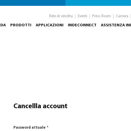
Rete di vendita
Eventi
Press Room
Carriera
NDA
PRODOTTI
APPLICAZIONI
INDECONNECT
ASSISTENZA I
Cancellla account
Password attuale
*