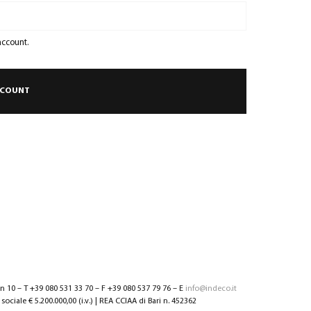
account.
nn 10 – T +39 080 531 33 70 – F +39 080 537 79 76 – E
info@indeco.it
sociale € 5.200.000,00 (i.v.) | REA CCIAA di Bari n. 452362