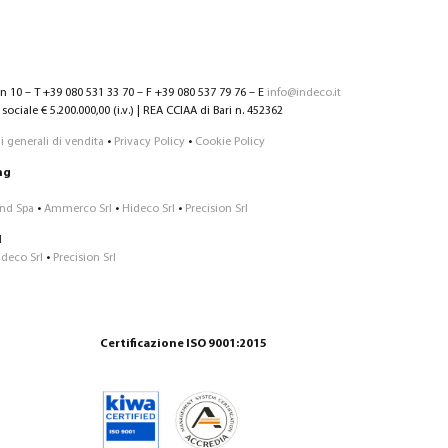
nn 10 – T +39 080 531 33 70 – F +39 080 537 79 76 – E
info@indeco.it
sociale € 5.200.000,00 (i.v.) | REA CCIAA di Bari n. 452362
 generali di vendita
•
Privacy Policy
•
Cookie Policy
ng
Ind Spa
•
Ammerco Srl
•
Hideco Srl
•
Precision Srl
1
ideco Srl
•
Precision Srl
Certificazione ISO 9001:2015