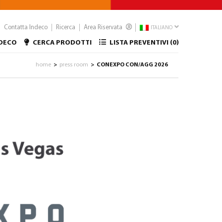
Contatta Indeco
Ricerca
Area Riservata
ITALIANO
NDECO
CERCA PRODOTTI
LISTA PREVENTIVI (
0
)
home
press room
CONEXPO CON/AGG 2026
>
>