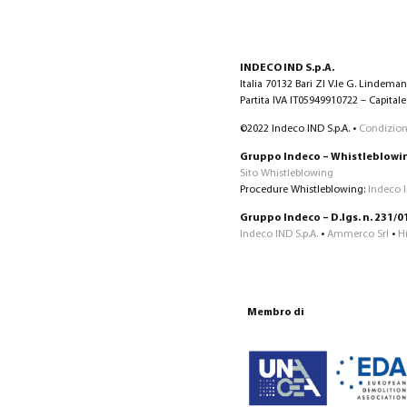
INDECO IND S.p.A.
Italia 70132 Bari ZI V.le G. Lindema
Partita IVA IT05949910722 – Capitale 
©2022 Indeco IND S.p.A. •
Condizioni
Gruppo Indeco – Whistleblowi
Sito Whistleblowing
Procedure Whistleblowing:
Indeco 
Gruppo Indeco – D.lgs. n. 231/0
Indeco IND S.p.A.
•
Ammerco Srl
•
H
Membro di