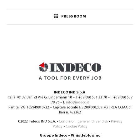
PRESS ROOM
INDECO IND S.p.A.
Italia 70132 Bari ZI V.le G. Lindemann 10 – T +39 080 531 33 70 – F +39 080 537
79 76 – E
info@indeco.it
Partita IVA IT05949910722 – Capitale sociale € 5.200.000,00 (i.v.) | REA CCIAA di
Bari n. 452362
©2022 Indeco IND S.p.A. •
Condizioni generali di vendita
•
Privacy
Policy
•
Cookie Policy
Gruppo Indeco – Whistleblowing