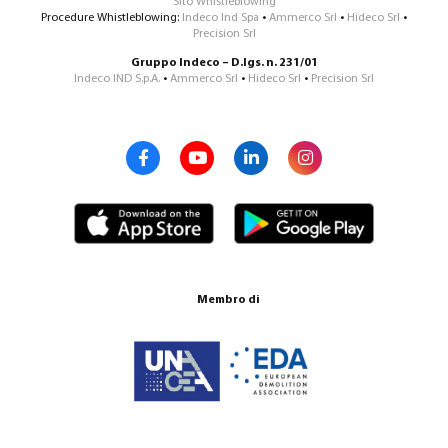
Sito Whistleblowing
Procedure Whistleblowing:
Indeco Ind Spa
•
Ammerco Srl
•
Hideco Srl
•
Precision Srl
Gruppo Indeco – D.lgs. n. 231/01
Indeco IND S.p.A.
•
Ammerco Srl
•
Hideco Srl
•
Precision Srl
Membro di