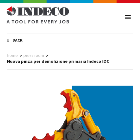
BACK
home
>
press room
>
Nuova pinza per demolizione primaria Indeco IDC
0