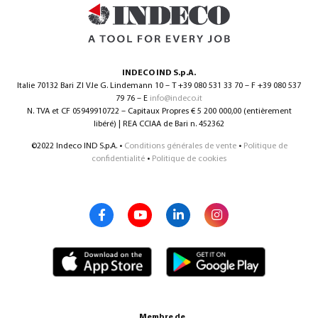
INDECO IND S.p.A.
Italie 70132 Bari ZI V.le G. Lindemann 10 – T +39 080 531 33 70 – F +39 080 537
79 76 – E
info@indeco.it
N. TVA et CF 05949910722 – Capitaux Propres € 5 200 000,00 (entièrement
libéré) | REA CCIAA de Bari n. 452362
©2022 Indeco IND S.p.A. •
Conditions générales de vente
•
Politique de
confidentialité
•
Politique de cookies
Membre de