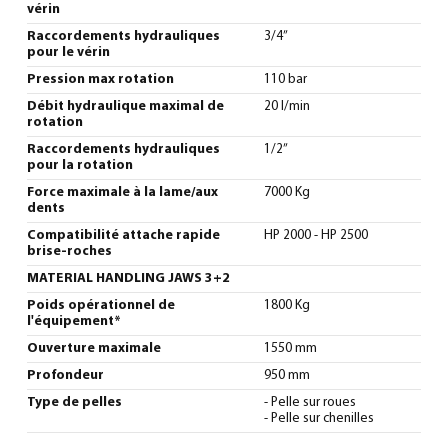
vérin
Raccordements hydrauliques
3/4”
pour le vérin
Pression max rotation
110 bar
Débit hydraulique maximal de
20 l/min
rotation
Raccordements hydrauliques
1/2”
pour la rotation
Force maximale à la lame/aux
7000 Kg
dents
Compatibilité attache rapide
HP 2000 - HP 2500
brise-roches
MATERIAL HANDLING JAWS 3+2
Poids opérationnel de
1800 Kg
l'équipement*
Ouverture maximale
1550 mm
Profondeur
950 mm
Type de pelles
- Pelle sur roues
- Pelle sur chenilles