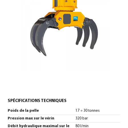
0
Français
(
Français
)
SPÉCIFICATIONS TECHNIQUES
Poids de la pelle
17 ÷ 30 tonnes
Pression max sur le vérin
320 bar
Débit hydraulique maximal sur le
80 l/min