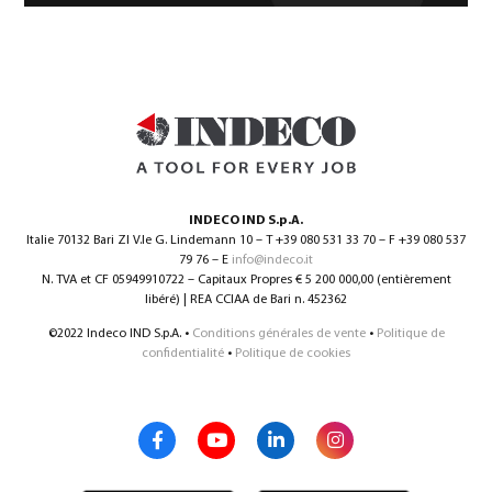
INDECO IND S.p.A.
Italie 70132 Bari ZI V.le G. Lindemann 10 – T +39 080 531 33 70 – F +39 080 537
79 76 – E
info@indeco.it
N. TVA et CF 05949910722 – Capitaux Propres € 5 200 000,00 (entièrement
libéré) | REA CCIAA de Bari n. 452362
©2022 Indeco IND S.p.A. •
Conditions générales de vente
•
Politique de
confidentialité
•
Politique de cookies