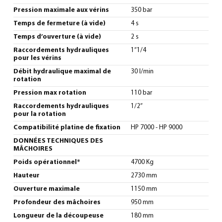
Pression maximale aux vérins
350 bar
Temps de fermeture (à vide)
4 s
Temps d’ouverture (à vide)
2 s
Raccordements hydrauliques
1”1/4
pour les vérins
Débit hydraulique maximal de
30 l/min
rotation
Pression max rotation
110 bar
Raccordements hydrauliques
1/2”
pour la rotation
Compatibilité platine de fixation
HP 7000 - HP 9000
DONNÉES TECHNIQUES DES
MÂCHOIRES
Poids opérationnel*
4700 Kg
Hauteur
2730 mm
Ouverture maximale
1150 mm
Profondeur des mâchoires
950 mm
Longueur de la découpeuse
180 mm