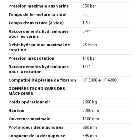
Pression maximale aux vérins
350 bar
Temps de fermeture (à vide)
3 s
Temps d’ouverture (à vide)
1,5 s
Raccordements hydrauliques
3/4”
pour les vérins
Débit hydraulique maximal de
25 l/min
rotation
Pression max rotation
110 bar
Raccordements hydrauliques
1/2”
pour la rotation
Compatibilité platine de fixation
HP 3000 ÷ HP 4000
DONNÉES TECHNIQUES DES
MÂCHOIRES
Poids opérationnel*
2600 Kg
Hauteur
2300 mm
Ouverture maximale
1100 mm
Profondeur des mâchoires
860 mm
Longueur de la découpeuse
345 mm