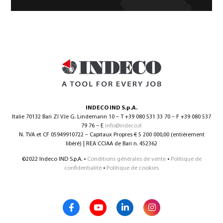
INDECO IND S.p.A.
Italie 70132 Bari ZI V.le G. Lindemann 10 – T +39 080 531 33 70 – F +39 080 537
79 76 – E
info@indeco.it
N. TVA et CF 05949910722 – Capitaux Propres € 5 200 000,00 (entièrement
libéré) | REA CCIAA de Bari n. 452362
©2022 Indeco IND S.p.A. •
Conditions générales de vente
•
Politique de
confidentialité
•
Politique de cookies