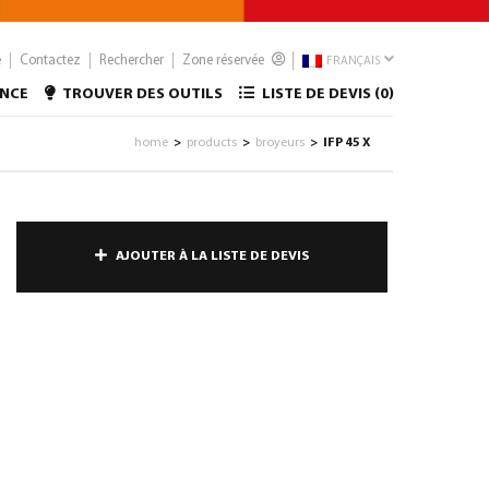
e
Contactez
Rechercher
Zone réservée
FRANÇAIS
ANCE
TROUVER DES OUTILS
LISTE DE DEVIS (
0
)
home
products
broyeurs
IFP 45 X
>
>
>
AJOUTER À LA LISTE DE DEVIS