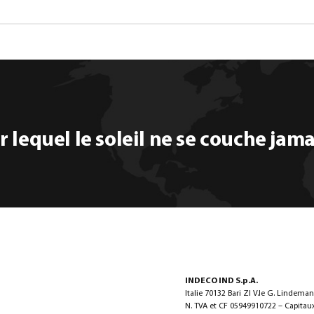
 lequel le soleil ne se couche jama
INDECO IND S.p.A.
Italie 70132 Bari ZI V.le G. Lindema
N. TVA et CF 05949910722 – Capitaux 