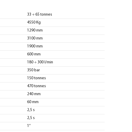
33 ÷ 65 tonnes
4550 Kg
1290 mm
3100 mm
1900 mm
600 mm
180 ÷ 300 l/min
350 bar
150 tonnes
470 tonnes
240 mm
60 mm
2,5 s
2,5 s
1”