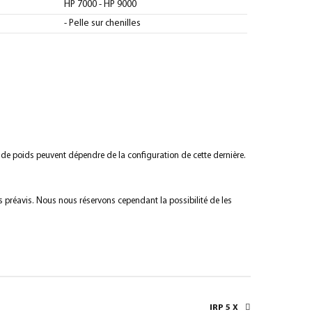
HP 7000 - HP 9000
- Pelle sur chenilles
s de poids peuvent dépendre de la configuration de cette dernière.
s préavis. Nous nous réservons cependant la possibilité de les
IRP 5 X