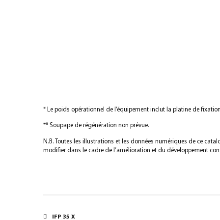
* Le poids opérationnel de l’équipement inclut la platine de fixat
** Soupape de régénération non prévue.
N.B. Toutes les illustrations et les données numériques de ce cata
modifier dans le cadre de l’amélioration et du développement cons
IFP 35 X