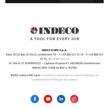
INDECO IND S.p.A.
Italie 70132 Bari ZI V.le G. Lindemann 10 – T +39 080 531 33 70 – F +39 080 537
79 76 – E
info@indeco.it
N. TVA et CF 05949910722 – Capitaux Propres € 5 200 000,00 (entièrement
libéré) | REA CCIAA de Bari n. 452362
©2022 Indeco IND S.p.A. •
Conditions générales de vente
•
Politique de
confidentialité
•
Politique de cookies