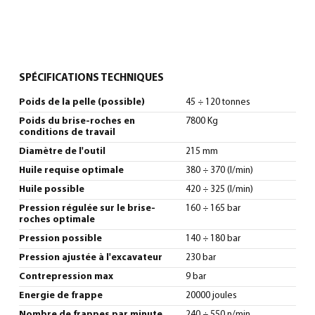
SPÉCIFICATIONS TECHNIQUES
Poids de la pelle (possible)
45 ÷ 120 tonnes
Poids du brise-roches en
7800 Kg
conditions de travail
Diamètre de l'outil
215 mm
Huile requise optimale
380 ÷ 370 (l/min)
Huile possible
420 ÷ 325 (l/min)
Pression régulée sur le brise-
160 ÷ 165 bar
roches optimale
Pression possible
140 ÷ 180 bar
Pression ajustée à l'excavateur
230 bar
Contrepression max
9 bar
Energie de frappe
20000 joules
Nombre de frappes par minute
240 ÷ 550 n/min