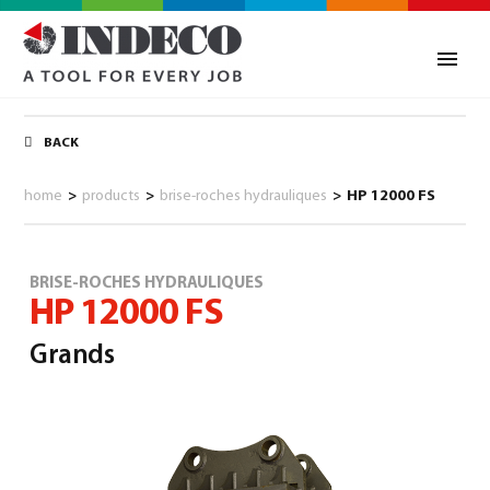
BACK
home
>
products
>
brise-roches hydrauliques
>
HP 12000 FS
BRISE-ROCHES HYDRAULIQUES
HP 12000 FS
Grands