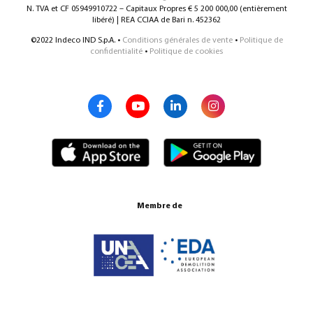
N. TVA et CF 05949910722 – Capitaux Propres € 5 200 000,00 (entièrement
libéré) | REA CCIAA de Bari n. 452362
©2022 Indeco IND S.p.A. •
Conditions générales de vente
•
Politique de
confidentialité
•
Politique de cookies
Membre de