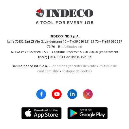
INDECO IND S.p.A.
Italie 70132 Bari ZI V.le G. Lindemann 10 – T +39 080 531 33 70 – F +39 080 537
79 76 – E
info@indeco.it
N. TVA et CF 05949910722 – Capitaux Propres € 5 200 000,00 (entièrement
libéré) | REA CCIAA de Bari n. 452362
©2022 Indeco IND S.p.A. •
Conditions générales de vente
•
Politique de
confidentialité
•
Politique de cookies