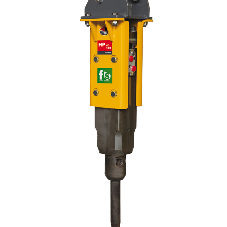
0
Español
(
Español
)