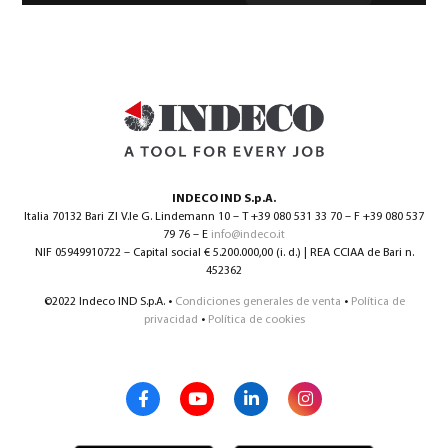
INDECO IND S.p.A.
Italia 70132 Bari ZI V.le G. Lindemann 10 – T +39 080 531 33 70 – F +39 080 537
79 76 – E
info@indeco.it
NIF 05949910722 – Capital social € 5.200.000,00 (i. d.) | REA CCIAA de Bari n.
452362
©2022 Indeco IND S.p.A. •
Condiciones generales de venta
•
Política de
privacidad
•
Política de cookies