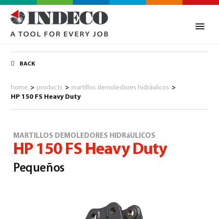
BACK
home
>
products
>
martillos demoledores hidráulicos
>
HP 150 FS Heavy Duty
MARTILLOS DEMOLEDORES HIDRáULICOS
HP 150 FS Heavy Duty
Pequeños