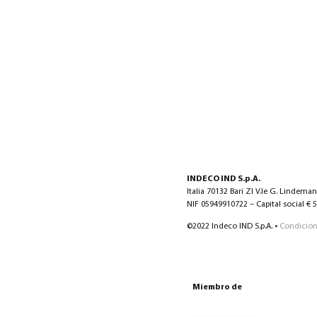
INDECO IND S.p.A.
Italia 70132 Bari ZI V.le G. Lindema
NIF 05949910722 – Capital social € 5.
©2022 Indeco IND S.p.A. •
Condicion
Miembro de