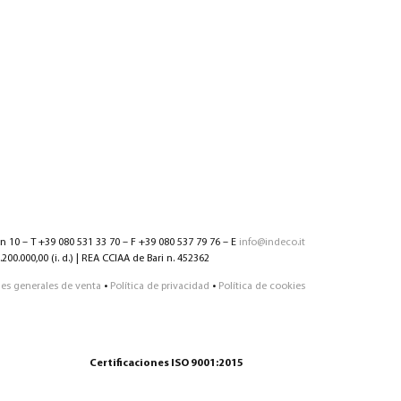
nn 10 – T +39 080 531 33 70 – F +39 080 537 79 76 – E
info@indeco.it
200.000,00 (i. d.) | REA CCIAA de Bari n. 452362
es generales de venta
•
Política de privacidad
•
Política de cookies
Certificaciones ISO 9001:2015