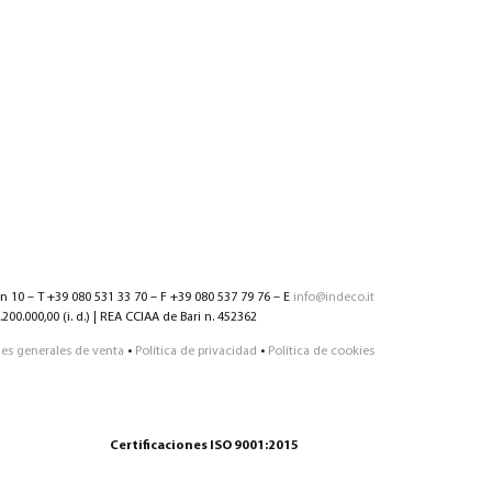
nn 10 – T +39 080 531 33 70 – F +39 080 537 79 76 – E
info@indeco.it
200.000,00 (i. d.) | REA CCIAA de Bari n. 452362
es generales de venta
•
Política de privacidad
•
Política de cookies
Certificaciones ISO 9001:2015