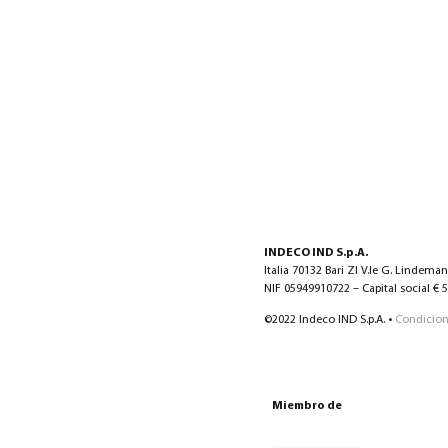
INDECO IND S.p.A.
Italia 70132 Bari ZI V.le G. Lindema
NIF 05949910722 – Capital social € 5.
©2022 Indeco IND S.p.A. •
Condicion
Miembro de