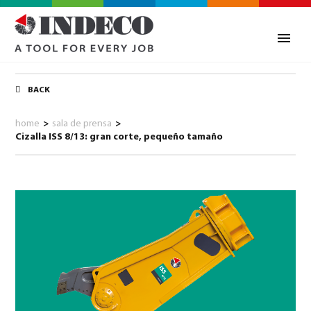
BACK
home
>
sala de prensa
>
Cizalla ISS 8/13: gran corte, pequeño tamaño