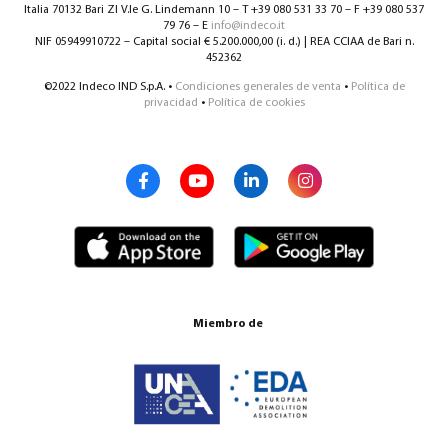
Italia 70132 Bari ZI V.le G. Lindemann 10 – T +39 080 531 33 70 – F +39 080 537
79 76 – E
info@indeco.it
NIF 05949910722 – Capital social € 5.200.000,00 (i. d.) | REA CCIAA de Bari n.
452362
©2022 Indeco IND S.p.A. •
Condiciones generales de venta
•
Política de
privacidad
•
Política de cookies
Miembro de