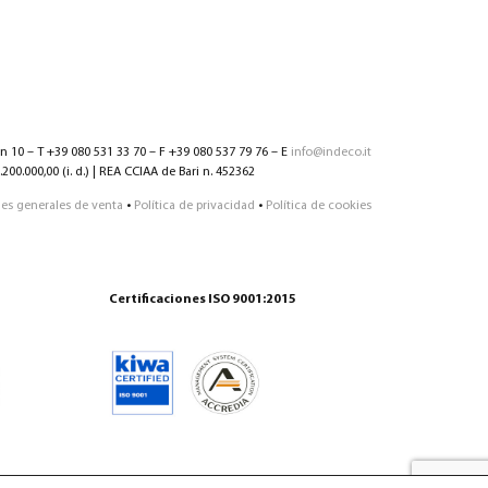
nn 10 – T +39 080 531 33 70 – F +39 080 537 79 76 – E
info@indeco.it
200.000,00 (i. d.) | REA CCIAA de Bari n. 452362
es generales de venta
•
Política de privacidad
•
Política de cookies
Certificaciones ISO 9001:2015