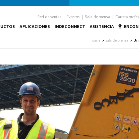
Red de ventas
Eventos
Sala de prensa
Carrera profe
DUCTOS
APLICACIONES
INDECONNECT
ASISTENCIA
ENCON
home
sala de prensa
Un
>
>