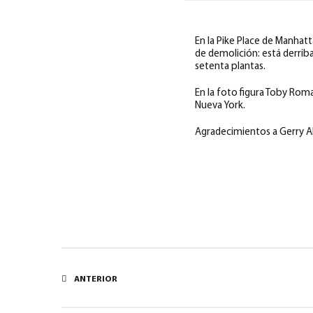
En la Pike Place de Manhatt
de demolición: está derrib
setenta plantas.
En la foto figura Toby Roma
Nueva York.
Agradecimientos a Gerry Ale
ANTERIOR