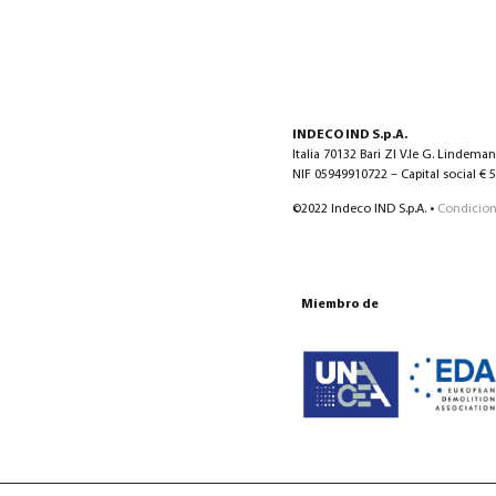
INDECO IND S.p.A.
Italia 70132 Bari ZI V.le G. Lindema
NIF 05949910722 – Capital social € 5.
©2022 Indeco IND S.p.A. •
Condicion
Miembro de