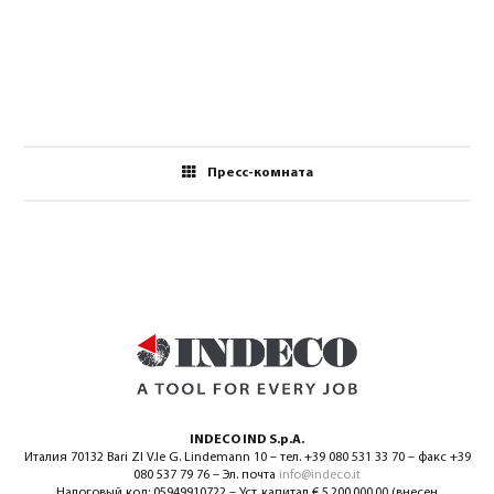
Пресс-комната
INDECO IND S.p.A.
Италия 70132 Bari ZI V.le G. Lindemann 10 – тел. +39 080 531 33 70 – факс +39
080 537 79 76 – Эл. почта
info@indeco.it
Налоговый код: 05949910722 – Уст. капитал € 5.200.000,00 (внесен