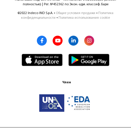
полностью) | Рег. №452362 по Экон.-адм. классиф. Бари
©2022 Indeco IND S.p.A. •
Общие условия продажи
•
Политика
конфиденциальности
•
Политика использования cookie
Член
Сертификация ISO 9001:2015