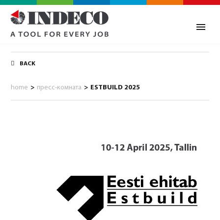
BACK
home
>
пресс-комната
>
ESTBUILD 2025
0