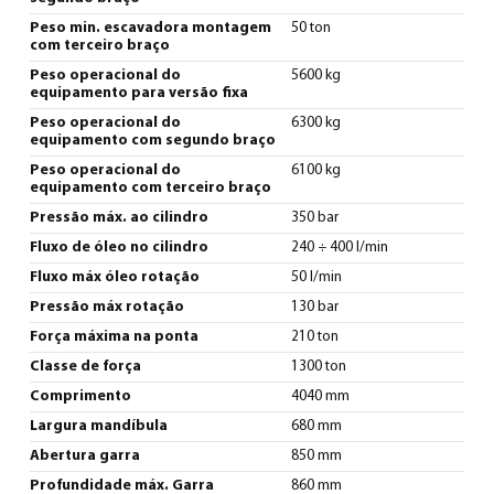
Peso min. escavadora montagem
50 ton
com terceiro braço
Peso operacional do
5600 kg
equipamento para versão fixa
Peso operacional do
6300 kg
equipamento com segundo braço
Peso operacional do
6100 kg
equipamento com terceiro braço
Pressão máx. ao cilindro
350 bar
Fluxo de óleo no cilindro
240 ÷ 400 l/min
Fluxo máx óleo rotação
50 l/min
Pressão máx rotação
130 bar
Força máxima na ponta
210 ton
Classe de força
1300 ton
Comprimento
4040 mm
Largura mandíbula
680 mm
Abertura garra
850 mm
Profundidade máx. Garra
860 mm