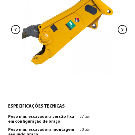
Português
(
Português
)
ESPECIFICAÇÕES TÉCNICAS
Peso mín. escavadora versão fixa
27 ton
em configuração de braço
Peso min. escavadora montagem
30 ton
segundo braço