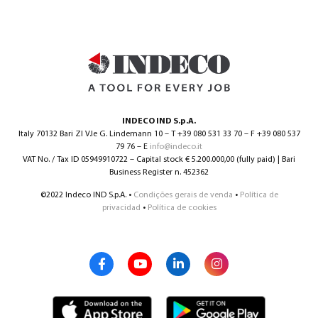
INDECO IND S.p.A.
Italy 70132 Bari ZI V.le G. Lindemann 10 – T +39 080 531 33 70 – F +39 080 537
79 76 – E
info@indeco.it
VAT No. / Tax ID 05949910722 – Capital stock € 5.200.000,00 (fully paid) | Bari
Business Register n. 452362
©2022 Indeco IND S.p.A. •
Condições gerais de venda
•
Política de
privacidad
•
Política de cookies