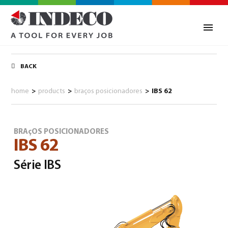
BACK
home
>
products
>
braços posicionadores
>
IBS 62
BRAçOS POSICIONADORES
IBS 62
Série IBS
0