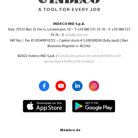
INDECO IND S.p.A.
Italy 70132 Bari ZI V.le G. Lindemann 10 – T +39 080 531 33 70 – F +39 080 537
79 76 – E
info@indeco.it
VAT No. / Tax ID 05949910722 – Capital stock € 5.200.000,00 (fully paid) | Bari
Business Register n. 452362
©2022 Indeco IND S.p.A. •
Condições gerais de venda
•
Política de
privacidad
•
Política de cookies
Membro de