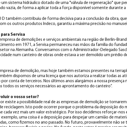
um sistema hidráulico dotado de uma "válvula de regeneração" que p
do vazia, de forma a aplicar toda a força disponível somente durante a 
 D também contribuiu de forma decisiva para a conclusão da obra, que,
com os outros produtos Indeco, garantiu a máxima precisão no manuseio
l para Servisa
empresa de demolições e serviços ambientais na região de Berlin-Brand
cimento em 1971, a Servisa permaneceu nas mãos da família do fundad
 setor na Alemanha. Conversamos com o Administrador-Delegado Sasch
idade num canteiro de obras onde estava a ser demolido um prédio de
resa de demolição, mas hoje também estamos presentes na terrap
ambém dispomos de uma licença que nos autoriza a realizar todas as at
r conta de terceiros. Nos últimos anos alargámos a nossa presença no
s todos os serviços necessários ao aprontamento do canteiro”.
oluir o vosso setor?
or existe a possibilidade real de as empresas de demolição se tornare
 reciclagem. Isto pode ocorrer porque o problema da deposição do ma
e cada vez mais um valor estratégico. Por isso decidimos reforçar-nos
or exemplo, uma coisa é a deposição para despejar um camião de materia
adas, como fizemos no ano passado. No futuro, provavelmente não se t