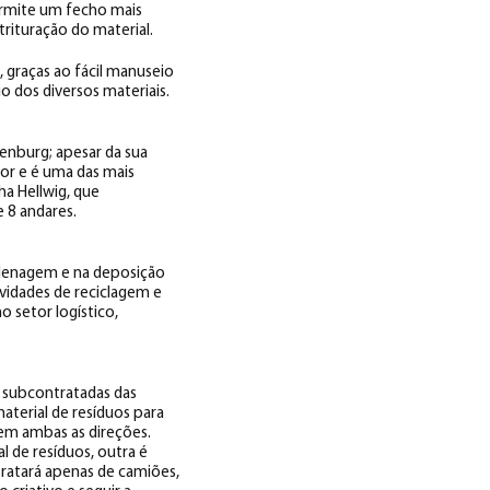
ermite um fecho mais
trituração do material.
 graças ao fácil manuseio
 dos diversos materiais.
enburg; apesar da sua
or e é uma das mais
a Hellwig, que
 8 andares.
lenagem e na deposição
ividades de reciclagem e
 setor logístico,
m subcontratadas das
terial de resíduos para
 em ambas as direções.
l de resíduos, outra é
ratará apenas de camiões,