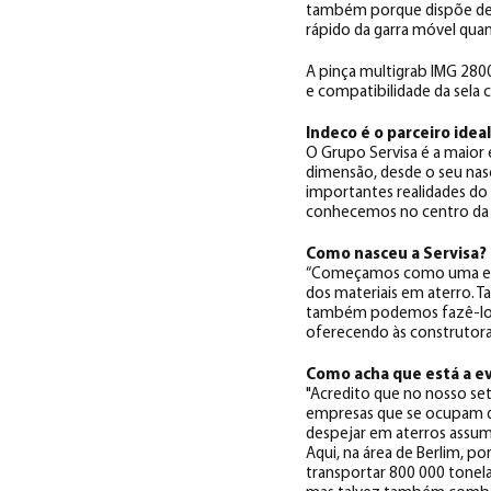
também porque dispõe de 
rápido da garra móvel quan
A pinça multigrab IMG 2800
e compatibilidade da sela 
Indeco é o parceiro idea
O Grupo Servisa é a maior 
dimensão, desde o seu nas
importantes realidades do
conhecemos no centro da c
Como nasceu a Servisa?
“Começamos como uma emp
dos materiais em aterro. T
também podemos fazê-lo po
oferecendo às construtora
Como acha que está a ev
"Acredito que no nosso set
empresas que se ocupam de
despejar em aterros assum
Aqui, na área de Berlim, p
transportar 800 000 tonel