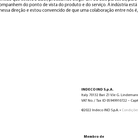
mpanhem do ponto de vista do produto e do serviço. A indústria est
ar nessa direção e estou convencido de que uma colaboração entre nós 
INDECO IND S.p.A.
Italy 70132 Bari ZI V.le G. Lindeman
VAT No. / Tax ID 05949910722 – Capita
©2022 Indeco IND S.p.A. •
Condições
Membro de