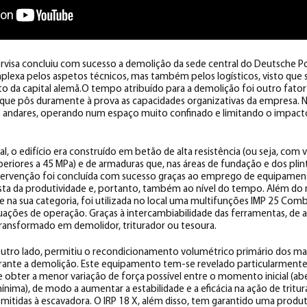
visa concluiu com sucesso a demolição da sede central do Deutsche Po
plexa pelos aspetos técnicos, mas também pelos logísticos, visto que 
o da capital alemã.O tempo atribuído para a demolição foi outro fato
orque pôs duramente à prova as capacidades organizativas da empresa. N
ês andares, operando num espaço muito confinado e limitando o impac
l, o edifício era construído em betão de alta resistência (ou seja, com v
riores a 45 MPa) e de armaduras que, nas áreas de fundação e dos plin
ntervenção foi concluída com sucesso graças ao emprego de equipamen
ista da produtividade e, portanto, também ao nível do tempo. Além do 
na sua categoria, foi utilizada no local uma multifunções IMP 25 Combi
tuações de operação. Graças à intercambiabilidade das ferramentas, de
ansformado em demolidor, triturador ou tesoura.
r outro lado, permitiu o recondicionamento volumétrico primário dos m
rante a demolição. Este equipamento tem-se revelado particularmente
 obter a menor variação de força possível entre o momento inicial (ab
nima), de modo a aumentar a estabilidade e a eficácia na ação de trit
smitidas à escavadora. O IRP 18 X, além disso, tem garantido uma produt