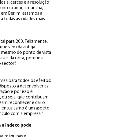
os alicerces e a resolução
junto à antiga muralha,
a em Berlim, estamos a
a todas as cidades mais
al para 200. Felizmente,
que vem da antiga
e, mesmo do ponto de vista
 fases da obra, porque a
 sector”.
isa para todos os efeitos;
disposto a desenvolver as
ação e por isso é
 ou seja, que contribuam
ssam reconhecer e dar o
 o entusiasmo é um aspeto
nculo com a empresa ”.
m a Indeco pode
 as máquinas e