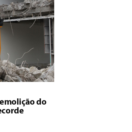
demolição do
ecorde