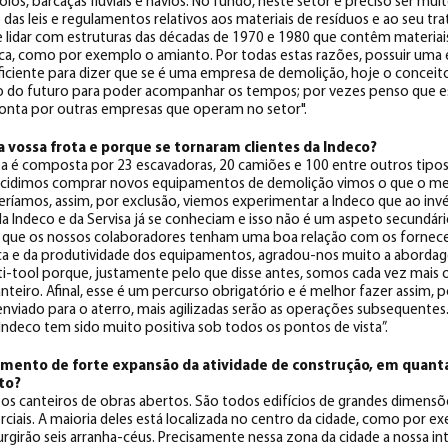
, barcaças fluviais e navios. No fundo, neste setor é preciso ser muito
 das leis e regulamentos relativos aos materiais de resíduos e ao seu t
idar com estruturas das décadas de 1970 e 1980 que contêm materiais
ica, como por exemplo o amianto. Por todas estas razões, possuir um
ficiente para dizer que se é uma empresa de demolição, hoje o concei
o do futuro para poder acompanhar os tempos; por vezes penso que e
onta por outras empresas que operam no setor".
 vossa frota e porque se tornaram clientes da Indeco?
 é composta por 23 escavadoras, 20 camiões e 100 entre outros tipo
idimos comprar novos equipamentos de demolição vimos o que o mer
ríamos, assim, por exclusão, viemos experimentar a Indeco que ao inv
 da Indeco e da Servisa já se conheciam e isso não é um aspeto secundár
r que os nossos colaboradores tenham uma boa relação com os fornec
eca e da produtividade dos equipamentos, agradou-nos muito a aborda
ti-tool porque, justamente pelo que disse antes, somos cada vez mais 
nteiro. Afinal, esse é um percurso obrigatório e é melhor fazer assim, 
enviado para o aterro, mais agilizadas serão as operações subsequentes
Indeco tem sido muito positiva sob todos os pontos de vista”.
mento de forte expansão da atividade de construção, em quanta
to?
canteiros de obras abertos. São todos edifícios de grandes dimensões
rciais. A maioria deles está localizada no centro da cidade, como por e
girão seis arranha-céus. Precisamente nessa zona da cidade a nossa in