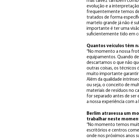
mas talvez também comboios
evolução e a interpretação
frequentemente temos de l
tratados de forma específ
martelo grande já não é su
importante é ter uma visã
suficientemente tido em c
Quantos veículos têm na
“No momento a nossa frota
equipamentos. Quando dec
descartamos o que não que
outras coisas, os técnicos
muito importante garanti
Além da qualidade intríns
ou seja, o conceito de mul
materiais de resíduos no ca
for separado antes de ser 
a nossa experiência com a 
Berlim atravessa um mo
trabalhar neste momen
“No momento temos muitos 
escritórios e centros come
onde nos próximos anos sur