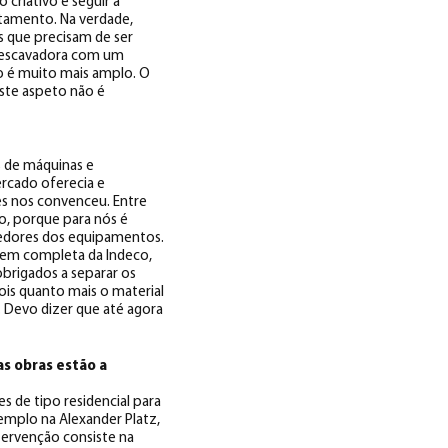
 criativo e seguir a
ratamento. Na verdade,
 que precisam de ser
a escavadora com um
to é muito mais amplo. O
ste aspeto não é
s de máquinas e
cado oferecia e
és nos convenceu. Entre
io, porque para nós é
edores dos equipamentos.
gem completa da Indeco,
obrigados a separar os
pois quanto mais o material
. Devo dizer que até agora
s obras estão a
 de tipo residencial para
xemplo na Alexander Platz,
tervenção consiste na