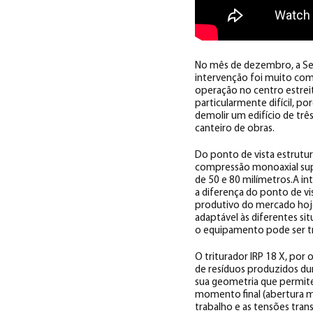
No mês de dezembro, a Ser
intervenção foi muito com
operação no centro estreit
particularmente difícil, p
demolir um edifício de tr
canteiro de obras.
Do ponto de vista estrutura
compressão monoaxial supe
de 50 e 80 milímetros.A i
a diferença do ponto de v
produtivo do mercado hoje 
adaptável às diferentes si
o equipamento pode ser tr
O triturador IRP 18 X, po
de resíduos produzidos du
sua geometria que permite
momento final (abertura mí
trabalho e as tensões tran