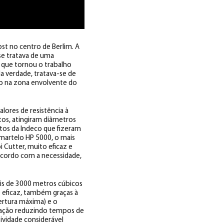
st no centro de Berlim. A
se tratava de uma
r que tornou o trabalho
a verdade, tratava-se de
to na zona envolvente do
alores de resistência à
tos, atingiram diâmetros
tos da Indeco que fizeram
martelo HP 5000, o mais
 Cutter, muito eficaz e
 acordo com a necessidade,
ais de 3000 metros cúbicos
 eficaz, também graças à
ertura máxima) e o
uração reduzindo tempos de
ividade considerável