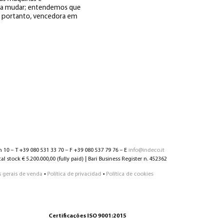
á a mudar; entendemos que
é, portanto, vencedora em
n 10 – T +39 080 531 33 70 – F +39 080 537 79 76 – E
info@indeco.it
l stock € 5.200.000,00 (fully paid) | Bari Business Register n. 452362
 gerais de venda
•
Política de privacidad
•
Política de cookies
Certificações ISO 9001:2015