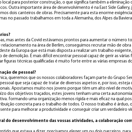
local para posterior construção, o que significa também a eliminação d
icos. Outra importante área de desenvolvimento é na East Side Gallery, 
emos dois canteiros de obras. Precisamente para esta enorme exigênci
 mas no passado trabalhamos em toda a Alemanha, dos Alpes da Baviera 
rios?
as, mas antes da Covid estávamos prontos para aumentar o número tot
relacionamento na área de Berlim, conseguimos recrutar mão de obra 
deste da Europa que está mais disposta a realizar um trabalho exigent
ro de demolição. É mais difícil encontrar pessoal capaz de gerir as várias
 figuras técnicas qualificadas é muito forte entre as várias empresas do
mação de pessoal?
cnica, queremos que os nossos colaboradores façam parte do Grupo Serv
soal que seja capaz de tratar de diversos aspetos e, por isso, esteja 
ionais. Apostamos muito nos jovens porque têm um alto nível de motiv
ízo dos objetivos traçados, estes jovens tenham uma certa autonomia,
ativa. formando uma organização menos rígida e mais eficaz na qual po
buição concreta para o trabalho de todos. O nosso trabalho é árduo,
ente para melhorar a produtividade e conseguir criar um verdadeiro ví
al do desenvolvimento das vossas atividades, a colaboração co
entido que estava a dizer, precisamos eleger um ou dois parceiros, para