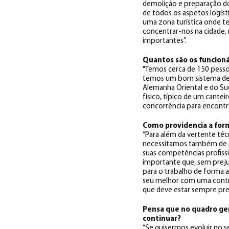
demolição e preparação do 
de todos os aspetos logíst
uma zona turística onde t
concentrar-nos na cidade,
importantes”.
Quantos são os funcioná
"Temos cerca de 150 pesso
temos um bom sistema de 
Alemanha Oriental e do Su
físico, típico de um cantei
concorrência para encontrar
Como providencia a for
“Para além da vertente té
necessitamos também de pes
suas competências profiss
importante que, sem preju
para o trabalho de forma 
seu melhor com uma contri
que deve estar sempre pres
Pensa que no quadro ger
continuar?
“Se quisermos evoluir no s