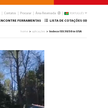
Contatos
Procurar
Área Reservada
PORTUGUÊS
ENCONTRE FERRAMENTAS
LISTA DE COTAÇÕES (
0
)
home
aplicações
Indeco ISS 30/50 in USA
>
>