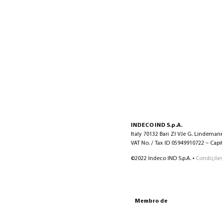
INDECO IND S.p.A.
Italy 70132 Bari ZI V.le G. Lindeman
VAT No. / Tax ID 05949910722 – Capita
©2022 Indeco IND S.p.A. •
Condições
Membro de