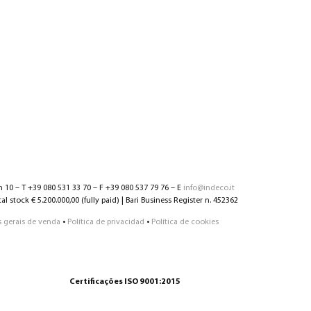
n 10 – T +39 080 531 33 70 – F +39 080 537 79 76 – E
info@indeco.it
l stock € 5.200.000,00 (fully paid) | Bari Business Register n. 452362
 gerais de venda
•
Política de privacidad
•
Política de cookies
Certificações ISO 9001:2015