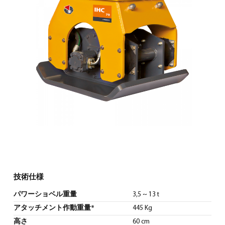
日本語
(
日本語
)
技術仕様
パワーショベル重量
3,5 ~ 13 t
アタッチメント作動重量*
445 Kg
高さ
60 cm