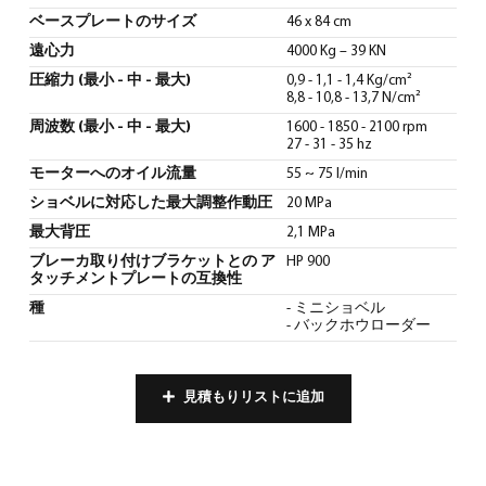
ベースプレートのサイズ
46 x 84 cm
遠心力
4000 Kg – 39 KN
圧縮力 (最小 - 中 - 最大)
0,9 - 1,1 - 1,4 Kg/cm²
8,8 - 10,8 - 13,7 N/cm²
周波数 (最小 - 中 - 最大)
1600 - 1850 - 2100 rpm
27 - 31 - 35 hz
モーターへのオイル流量
55 ~ 75 l/min
ショベルに対応した最大調整作動圧
20 MPa
最大背圧
2,1 MPa
ブレーカ取り付けブラケットとの ア
HP 900
タッチメントプレートの互換性
種
- ミニショベル
- バックホウローダー
見積もりリストに追加