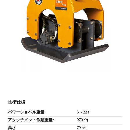
日本語
(
日本語
)
技術仕様
パワーショベル重量
8 ~ 22 t
アタッチメント作動重量*
970 Kg
高さ
79 cm