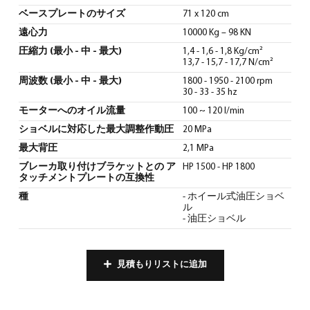
ベースプレートのサイズ
71 x 120 cm
遠心力
10000 Kg – 98 KN
圧縮力 (最小 - 中 - 最大)
1,4 - 1,6 - 1,8 Kg/cm²
13,7 - 15,7 - 17,7 N/cm²
周波数 (最小 - 中 - 最大)
1800 - 1950 - 2100 rpm
30 - 33 - 35 hz
モーターへのオイル流量
100 ~ 120 l/min
ショベルに対応した最大調整作動圧
20 MPa
最大背圧
2,1 MPa
ブレーカ取り付けブラケットとの ア
HP 1500 - HP 1800
タッチメントプレートの互換性
種
- ホイール式油圧ショベ
ル
- 油圧ショベル
見積もりリストに追加