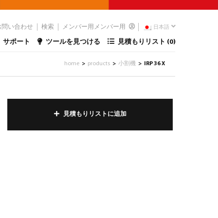
お問い合わせ
検索
メンバー用メンバー用
日本語
サポート
ツールを見つける
見積もりリスト (
0
)
home
products
小割機
IRP 36 X
>
>
>
見積もりリストに追加