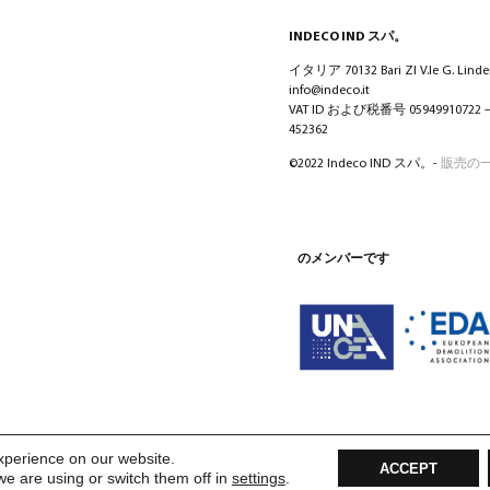
INDECO IND スパ。
イタリア 70132 Bari ZI V.le G. Lindem
info@indeco.it
VAT ID および税番号 05949910722
452362
©2022 Indeco IND スパ。-
販売の
のメンバーです
xperience on our website.
ACCEPT
e are using or switch them off in
settings
.