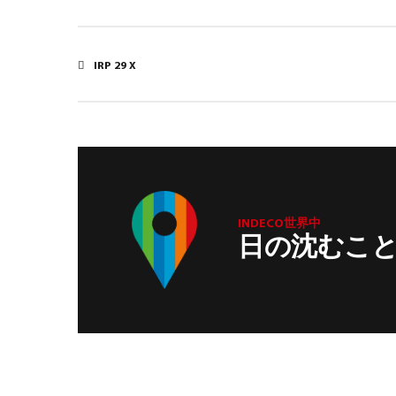
IRP 29 X
INDECO世界中
日の沈むこ