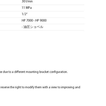
30 l/min
11 MPa
1/2”
HP 7000 - HP 9000
- 油圧ショベル
e due to a different mounting bracket configuration.
re reserve the right to modify them with a view to improving and