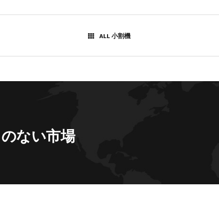
ALL 小割機
とのない市場