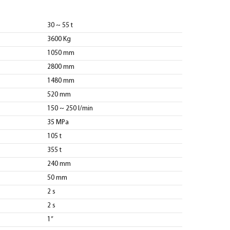
30 ~ 55 t
3600 Kg
1050 mm
2800 mm
1480 mm
520 mm
150 ~ 250 l/min
35 MPa
105 t
355 t
240 mm
50 mm
2 s
2 s
1”