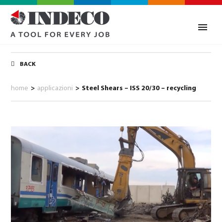
BACK
home
>
applicazioni
>
Steel Shears – ISS 20/30 – recycling
0