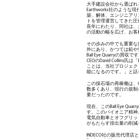
大手建設会社から選ばれると
Earthworks社の
築、解体、エンジニアリ
トを管理運営してきた圧
長年にわたり、同社は、
の活動の幅を広げ、お客
その歩みの中でも重要な
外にあり、かつては鉛や
Ball Eye Quarryの買収で
CEOのDavid Coll
ことは、当社プロジェク
能になるのです。」と話
この採石場の再稼働は、Co
数多くあり、現行の規制
要だったのです。
現在、このBall Eye
す。このパイオニア精神と共
電気自動車とオフグリッ
がもたらす排出量の削減
INDECO社の販売代理店とし