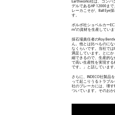
Earthworks社は、コンパ
デルであるHP 1200
レーカこそが、Ball 
す。
ボルボ社ショベルカーEC7
m³の資材を生産していま
採石場責任者のRoy Be
ん。他とは比べものにな
なくらいです。当社では
満足しています。とにか
縮できるので、生産的な
で高い生産性を実現する
です。」と話しています
さらに、INDECO社
って起こりうるトラブル
社のブレーカには、壊す
ついています。そのおか