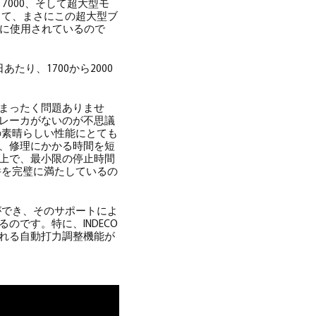
、HP 7000、そして超大型モ
そして、まさにこの超大型ブ
砕に使用されているので
たり、1700から2000
が、まったく問題ありませ
レーカがないのが不思議
の素晴らしい性能にとても
、修理にかかる時間を短
上で、最小限の停止時間
件を完璧に満たしているの
ができ、そのサポートによ
です。特に、INDECO
れる自動打力調整機能が