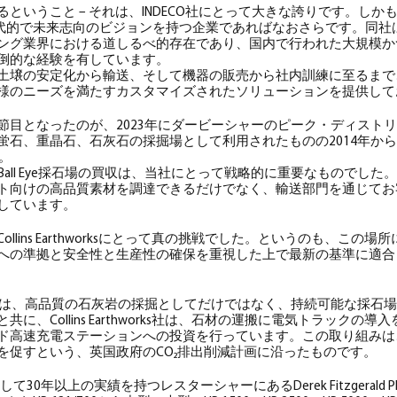
いうこと – それは、INDECO社にとって大きな誇りです。しかも、そ
ような現代的で未来志向のビジョンを持つ企業であればなおさらです。同
ング業界における道しるべ的存在であり、国内で行われた大規模か
倒的な経験を有しています。
土壌の安定化から輸送、そして機器の販売から社内訓練に至るまで
様のニーズを満たすカスタマイズされたソリューションを提供して
節目となったのが、2023年にダービーシャーのピーク・ディスト
蛍石、重晶石、石灰石の採掘場として利用されたものの2014年か
す。
ins氏は「Ball Eye採石場の買収は、当社にとって戦略的に重要なもので
ト向けの高品質素材を調達できるだけでなく、輸送部門を通じてお
しています。
llins Earthworksにとって真の挑戦でした。というのも、この
への準拠と安全性と生産性の確保を重視した上で最新の基準に適合
 Quarryは、高品質の石灰岩の採掘としてだけではなく、持続可能な採
に、Collins Earthworks社は、石材の運搬に電気トラックの導
ド高速充電ステーションへの投資を行っています。この取り組みは
を促すという、英国政府のCO₂排出削減計画に沿ったものです。
て30年以上の実績を持つレスターシャーにあるDerek Fitzgerald Pla