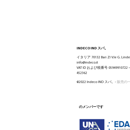
INDECO IND スパ。
イタリア 70132 Bari ZI V.le G. Lindem
info@indeco.it
VAT ID および税番号 05949910722
452362
©2022 Indeco IND スパ。-
販売の
のメンバーです