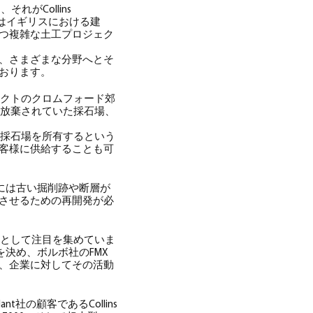
れがCollins
社はイギリスにおける建
つ複雑な土工プロジェク
、さまざまな分野へとそ
おります。
リクトのクロムフォード郊
ら放棄されていた採石場、
した。採石場を所有するという
客様に供給することも可
場所には古い掘削跡や断層が
させるための再開発が必
石場として注目を集めていま
入を決め、ボルボ社のFMX
、企業に対してその活動
nt社の顧客であるCollins