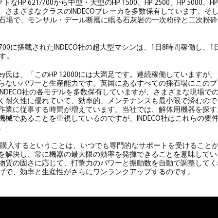
クトなHP 621/700から中型・大型のHP 1500、HP 2500、HP 5000
0まで、さまざまなクラスのINDECOブレーカを多数保有しています。
Eye採石場で、モンサル・デール断層に眠る石灰岩の一次粉砕と二次粉
00に搭載されたINDECO社の超大型マシンは、1日8時間稼働し、1日あ
す。
ntley氏は、「このHP 12000には大満足です。連続稼働しています
らないパワーと生産能力です。英国にあるすべての採石場にこのブ
INDECO社の各モデルを多数保有していますが、さまざまな現場で
く耐久性に優れていて、効率的、メンテナンスも最小限で済むので
作業に従事する時間が増えています。当社では、解体用機器を探す
機械であることを重視しているのですが、INDECO社はこれらの要
。
製品を購入するということは、いつでも専門的なサポートを受けること
を解決し、常に機器の最大限の効率を発揮できることを意味しているの
物質の固さに応じて、打撃力のパワーと振動数を自動で調整してく
げで、効率と生産性がさらにワンランクアップするのです。