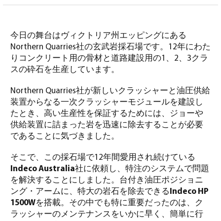
今日の舞台はヴィクトリア州エッピングにある
Northern Quarries
社の玄武岩採石場です。12年にわた
りコンクリート用の骨材と道路建設用の1、2、3クラ
スの砕石を生産しています。
Northern Quarries
社が新しいクラッシャーと油圧供給
装置からなる一次クラッシャーモジュールを建設し
たとき、高い生産性を保証するためには、ジョーや
供給装置に詰まった岩を迅速に除去することが必要
であることに気づきました。
そこで、この採石場で12年間愛用され続けている
Indeco Australia
社に依頼し、特注のシステムで問題
を解決することにしました。台付き油圧ポジショニ
ング・アームに、特大の岩石を除去できる
Indeco HP
1500W
を搭載。その中でも特に重要だったのは、ク
ラッシャーのメンテナンスをいかに早く、簡単に行