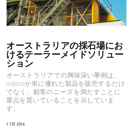
オーストラリアの採石場にお
日本語
(
日本語
)
けるテーラーメイドソリュー
ション
オーストラリアでの興味深い事例は、
Indecoが単に優れた製品を販売するだけ
でなく、顧客のニーズを満たすことに
重点を置いていることを示していま
す。
1 7月 2016