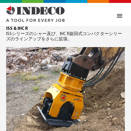
ISS & IHC R
ISSシリーズのシャー及び、IHC R旋回式コンパクターシリー
ズのラインアップをさらに拡張。
0