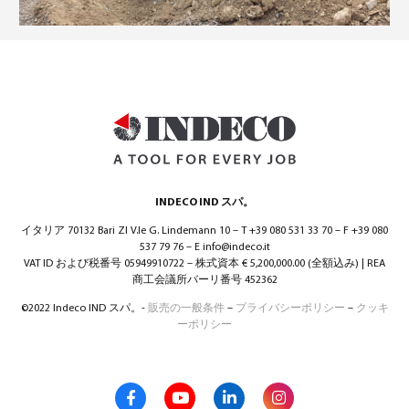
日本語
(
日本語
)
INDECO IND スパ。
イタリア 70132 Bari ZI V.le G. Lindemann 10 – T +39 080 531 33 70 – F +39 080
537 79 76 – E info@indeco.it
VAT ID および税番号 05949910722 – 株式資本 € 5,200,000.00 (全額込み) | REA
商工会議所バーリ番号 452362
©2022 Indeco IND スパ。-
販売の一般条件
–
プライバシーポリシー
–
クッキ
ーポリシー