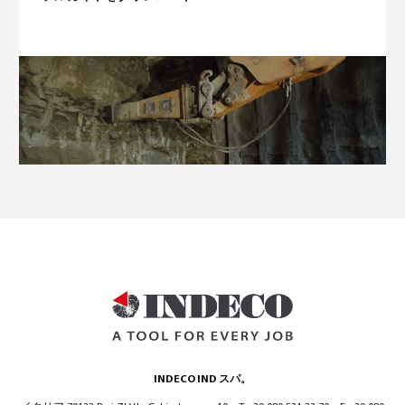
INDECO IND スパ。