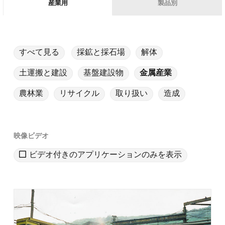
産業用
製品別
すべて見る
採鉱と採石場
解体
土運搬と建設
基盤建設物
金属産業
日本語
(
日本語
)
農林業
リサイクル
取り扱い
造成
映像ビデオ
ビデオ付きのアプリケーションのみを表示