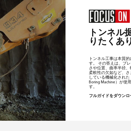
トンネル
りたくあ
トンネル工事は本質的
す。 その答えは、ブ
さや位置、曲率半径、
柔軟性の欠如など、さ
している機械化されたト
Boring Machi
す。
フルガイドをダウン