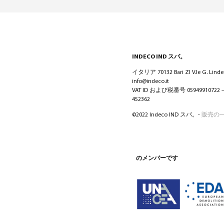
INDECO IND スパ。
イタリア 70132 Bari ZI V.le G. Lindem
info@indeco.it
VAT ID および税番号 05949910722
452362
©2022 Indeco IND スパ。-
販売の
のメンバーです