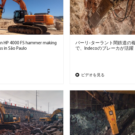
: an HP 4000 FS hammer making
バーリ-ターラント間鉄道の
s in São Paulo
で、Indecoのブレーカが活躍
ビデオを見る