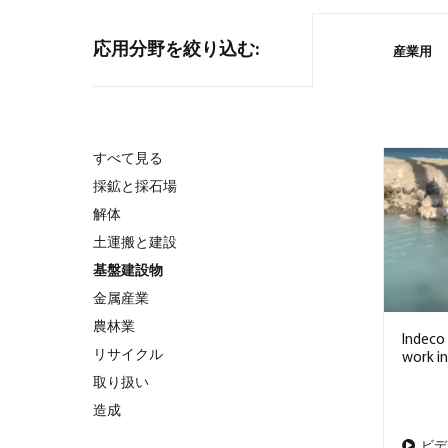
応用分野を絞り込む:
産業用
すべて見る
採鉱と採石場
解体
土運搬と建設
基盤建設物
金属産業
農林業
Indeco
リサイクル
work in
取り扱い
造成
ビデ