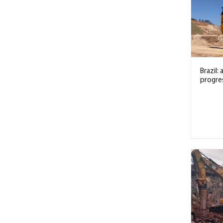
Brazil
progres