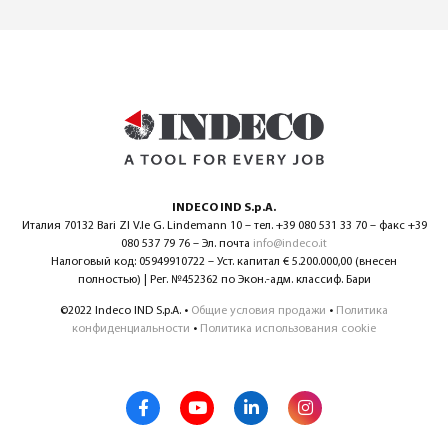
INDECO IND S.p.A.
Италия 70132 Bari ZI V.le G. Lindemann 10 – тел. +39 080 531 33 70 – факс +39
080 537 79 76 – Эл. почта
info@indeco.it
Налоговый код: 05949910722 – Уст. капитал € 5.200.000,00 (внесен
полностью) | Рег. №452362 по Экон.-адм. классиф. Бари
©2022 Indeco IND S.p.A. •
Общие условия продажи
•
Политика
конфиденциальности
•
Политика использования cookie