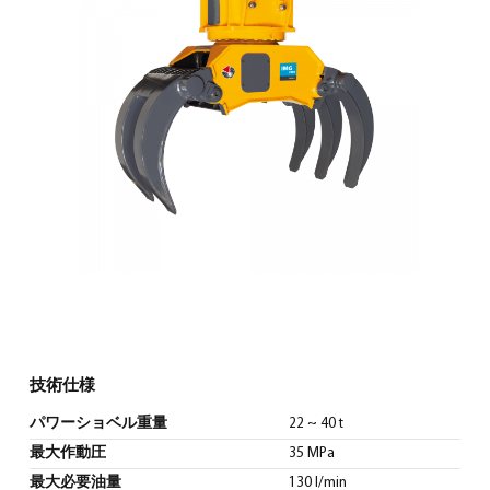
日本語
(
日本語
)
技術仕様
パワーショベル重量
22 ~ 40 t
最大作動圧
35 MPa
最大必要油量
130 l/min