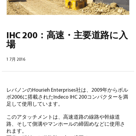
IHC 200：高速・主要道路に入
場
日本語
(
日本語
)
1 7月 2016
レバノンのHourieh Enterprises社は、2009年からボル
ボ2006に搭載されたIndeco IHC 200コンパクターを満
足して使用しています。
このアタッチメントは、高速道路の線路や幹線道
路、そして側溝やマンホールの締固めなどに使用さ
れます。