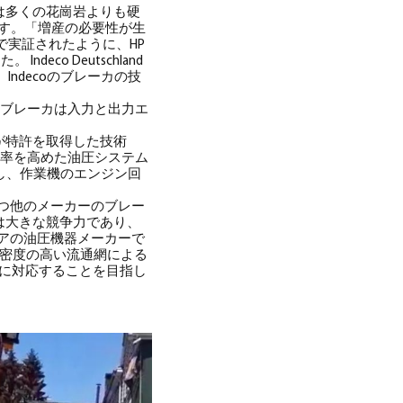
これは多くの花崗岩よりも硬
ています。「増産の必要性が生
石場で実証されたように、HP
co Deutschland
ndecoのブレーカの技
ecoのブレーカは入力と出力エ
decoが特許を取得した技術
効率を高めた油圧システム
用し、作業機のエンジン回
持つ他のメーカーのブレー
は大きな競争力であり、
リアの油圧機器メーカーで
験と密度の高い流通網による
に対応することを目指し