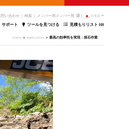
お問い合わせ
検索
メンバー用メンバー用
日本語
サポート
ツールを見つける
見積もりリスト (
0
)
home
applicazioni
最高の効率性を実現：採石作業
>
>