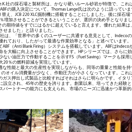
るLange e.K.社の採石場と製材所は、かなり硬いルール砂岩が特徴で、
HD/ABFの購入決定について、Thomas Lange氏は次のように語っ
Sに切り替え、JCB 220 XLC掘削機に搭載することにしました。後に採
％増加させることができるということが、選択の決め手となりました。 Inde
その期待値をすでにはるかに超えていると言えます。優れた結果は、I
させました」と語りました。
land GmbH社は、「世界中の多くのユーザーに共通する意見として、Ind
優れており、したがって最適な作業効率となる」と述べています。
ABF（Anti Blank Firing）システムを搭載しています。ABFはIn
命を大幅に向上させることができます。HPシリーズでは、さらに
ない油圧力で作動することを示すFS（Fuel Saving）マークも採
大20％の燃料節減を実現しています。
は、最適な性能と最大の生産性を実現しながらも、同等の重量と性能を
りのオイル消費量が少なく、作動圧力が小さくなっています。これ
を競合のガス押出し式製品と比較すればそれはさらに明らかです。イタ
976年に設立され、45年の歴史を誇ります。創業以来、培ってきた経
スパートナーの能力にも支えられ、市場のニーズに迅速かつ革新的