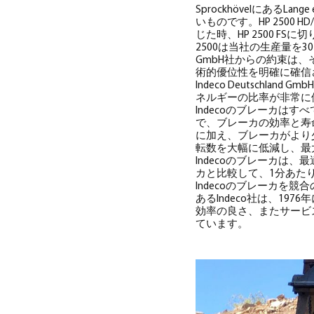
Sprockhövelにあ
いものです。HP 2500 
じた時、HP 2500 F
2500は当社の生産量を30
GmbH社からの約束は、
術的優位性を明確に確信
Indeco Deutsch
ネルギーの比率が非常に
Indecoのブレーカはすべて
で、ブレーカの効率と寿
に加え、ブレーカがより少
転数を大幅に低減し、最
Indecoのブレーカ
カと比較して、1分あた
Indecoのブレーカ
あるIndeco社は、1
効率の良さ、またサービ
ています。