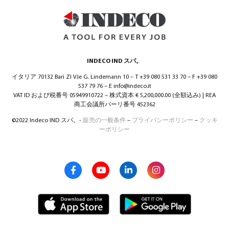
INDECO IND スパ。
イタリア 70132 Bari ZI V.le G. Lindemann 10 – T +39 080 531 33 70 – F +39 080
日本語
(
日本語
)
537 79 76 – E info@indeco.it
VAT ID および税番号 05949910722 – 株式資本 € 5,200,000.00 (全額込み) | REA
商工会議所バーリ番号 452362
©2022 Indeco IND スパ。-
販売の一般条件
–
プライバシーポリシー
–
クッキ
ーポリシー