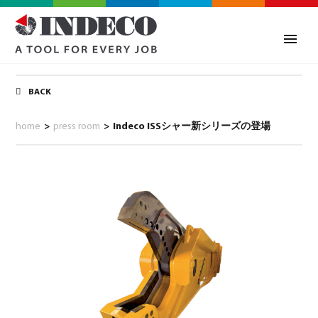
BACK
home
>
press room
>
Indeco ISSシャー新シリーズの登場
0