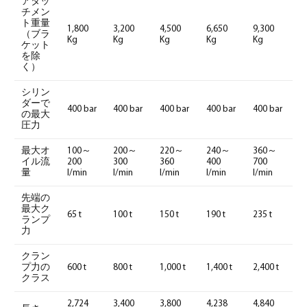
アタッ
チメン
ト重量
1,800
3,200
4,500
6,650
9,300
（ブラ
Kg
Kg
Kg
Kg
Kg
ケット
を除
く）
シリン
ダーで
400 bar
400 bar
400 bar
400 bar
400 bar
の最大
圧力
最大オ
100～
200～
220～
240～
360～
イル流
200
300
360
400
700
量
l/min
l/min
l/min
l/min
l/min
先端の
最大ク
65 t
100 t
150 t
190 t
235 t
ランプ
力
クラン
プ力の
600 t
800 t
1,000 t
1,400 t
2,400 t
クラス
2,724
3,400
3,800
4,238
4,840