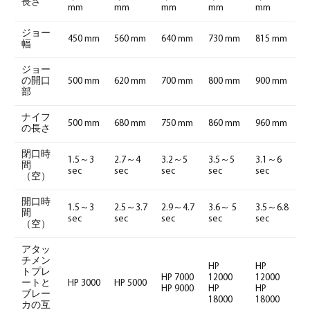
長さ
mm
mm
mm
mm
mm
ジョー
450 mm
560 mm
640 mm
730 mm
815 mm
幅
ジョー
の開口
500 mm
620 mm
700 mm
800 mm
900 mm
部
ナイフ
500 mm
680 mm
750 mm
860 mm
960 mm
の長さ
閉口時
1.5～3
2.7～4
3.2～5
3.5～5
3.1～6
間
sec
sec
sec
sec
sec
（空）
開口時
1.5～3
2.5～3.7
2.9～4.7
3.6～ 5
3.5～6.8
間
sec
sec
sec
sec
sec
（空）
アタッ
チメン
HP
HP
トプレ
HP 7000
12000
12000
ートと
HP 3000
HP 5000
HP 9000
HP
HP
ブレー
18000
18000
カの互