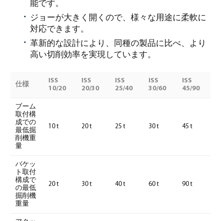
能です。
ジョーが大きく開くので、様々な用途に柔軟に
対応できます。
革新的な設計により、同種の製品に比べ、より
高い切削効率を実現しています。
ISS
ISS
ISS
ISS
ISS
仕様
10/20
20/30
25/40
30/60
45/90
ブーム
取付構
成での
10 t
20 t
25 t
30 t
45 t
最低掘
削機重
量
バケッ
ト取付
構成で
20 t
30 t
40 t
60 t
90 t
の最低
掘削機
重量