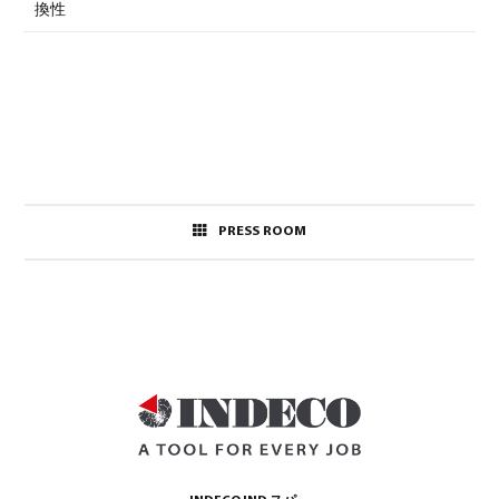
換性
PRESS ROOM